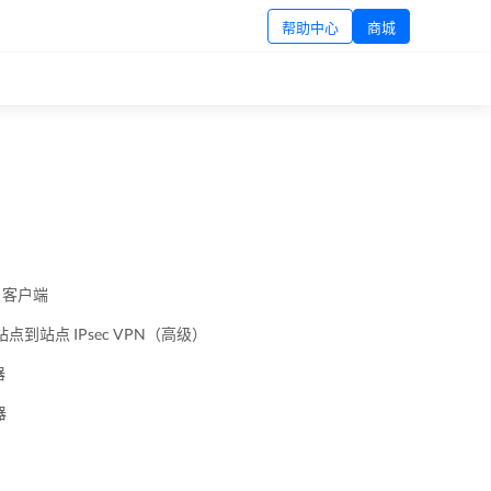
帮助中心
商城
PN 客户端
站点到站点 IPsec VPN（高级）
器
器