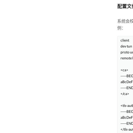
配置文
系统会校
例：
client

dev tun

proto u
remote 
<ca>

-----BE
aBcDeF
-----EN
</ca>

<tls-aut
-----BE
aBcDeF
-----END
</tls-au