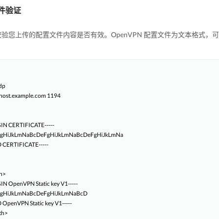
件验证
验您上传的配置文件内容是否有效。OpenVPN 配置文件为文本格式
dp

host.example.com 1194

GIN CERTIFICATE-----

gHiJkLmNaBcDeFgHiJkLmNaBcDeFgHiJkLmNa

D CERTIFICATE-----

h>

GIN OpenVPN Static key V1-----

gHiJkLmNaBcDeFgHiJkLmNaBcD

 OpenVPN Static key V1-----

th>
