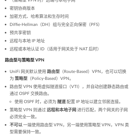
密钥协商版本
加密方式、哈希算法和生存时间
Diffie-Hellman（DH）组与完全正向保密（PFS）
预共享密钥
远程与本地 IP 地址
远程或本地认证 ID（适用于网关处于 NAT 后时）
路由型与策略型 VPN
UniFi 网关默认使用
路由型
（Route-Based）VPN，也可以切换
为
策略型
（Policy-Based）VPN。
路由型 VPN 使用虚拟隧道接口（VTI），并自动创建静态路由或
通过 OSPF 交换路由。
使用 OSPF 时，必须为
隧道
配置 IP 地址以建立邻居连接。
策略型 VPN 则通过
远程和本地子网
进行匹配，两个网关的子网
必须完全一致。
不可以
一端使用路由型 VPN，另一端使用策略型 VPN，VPN 类
型需要保持一致。