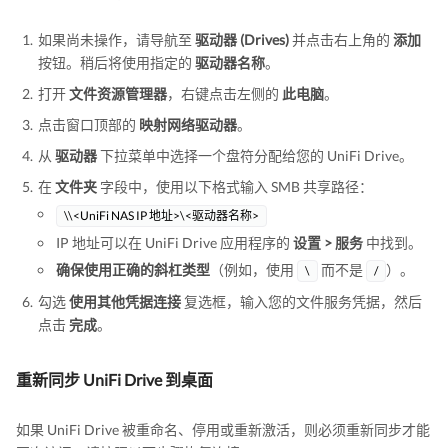
如果尚未操作，请导航至
驱动器 (Drives)
并点击右上角的
添加
按钮。稍后将使用指定的
驱动器名称
。
打开
文件资源管理器
，右键点击左侧的
此电脑
。
点击窗口顶部的
映射网络驱动器
。
从
驱动器
下拉菜单中选择一个盘符分配给您的 UniFi Drive。
在
文件夹
字段中，使用以下格式输入 SMB 共享路径：
\\<UniFi NAS IP 地址>\<驱动器名称>
IP 地址可以在 UniFi Drive 应用程序的
设置 > 服务
中找到。
确保使用正确的斜杠类型
（例如，使用
而不是
）。
\
/
勾选
使用其他凭据连接
复选框，输入您的文件服务凭据，然后
点击
完成
。
重新同步 UniFi Drive 到桌面
如果 UniFi Drive 被重命名、停用或重新激活，则必须重新同步才能