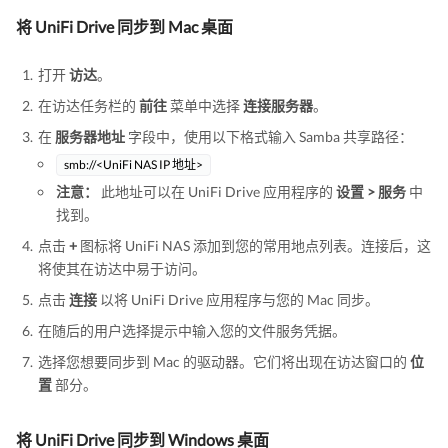
将 UniFi Drive 同步到 Mac 桌面
打开
访达
。
在访达任务栏的
前往
菜单中选择
连接服务器
。
在
服务器地址
字段中，使用以下格式输入 Samba 共享路径：
smb://<UniFi NAS IP 地址>
注意：
此地址可以在 UniFi Drive 应用程序的
设置 > 服务
中
找到。
点击
+
图标将 UniFi NAS 添加到您的常用地点列表。连接后，这
将使其在访达中易于访问。
点击
连接
以将 UniFi Drive 应用程序与您的 Mac 同步。
在随后的用户选择提示中输入您的文件服务凭据。
选择您想要同步到 Mac 的驱动器。它们将出现在访达窗口的
位
置
部分。
将 UniFi Drive 同步到 Windows 桌面