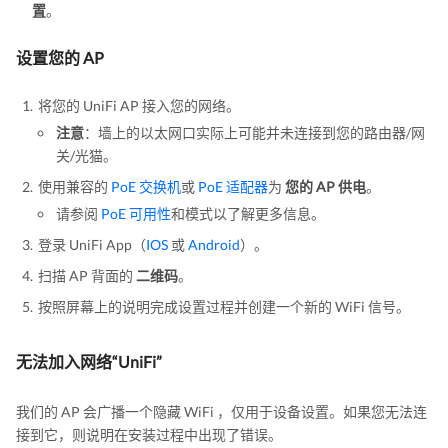
置
。
设置您的 AP
将您的 UniFi AP 接入您的网络。
注意
：墙上的以太网口实际上可能并未连接到您的路由器/网
关/光猫。
使用兼容的
PoE 交换机
或
PoE 适配器
为
您的 AP 供电
。
请参阅
PoE 可用性
和模式以了解更多信息。
登录 UniFi App（
IOS
或
Android
）。
扫描 AP 背面的
二维码
。
按照屏幕上的说明完成设置过程并创建一个新的 WiFi 信号。
无法加入网络“UniFi”
我们的 AP 会广播一个隐藏 WiFi ，仅用于设备设置。如果您无法连
接到它，则说明在安装过程中出现了错误。