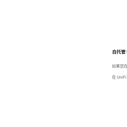
自托管 
如果您
在 Uni