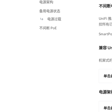
电源架构
不间断
备用电源状态
UniF
电源过载
控所有
不间断 PoE
Smar
兼容 U
机架式的
单击
电源架
单击