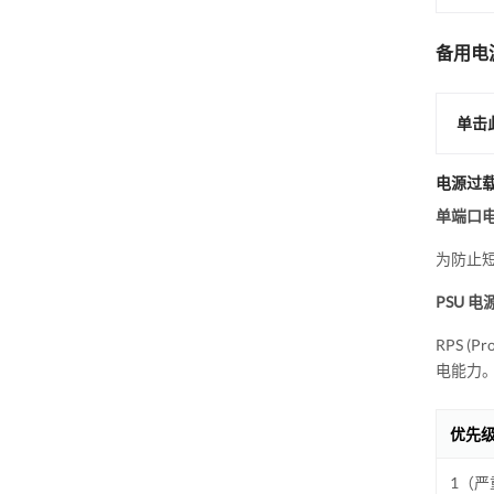
备用电
单击此
电源过
单端口
为防止短
PSU 
RPS 
电能力
优先
1（严