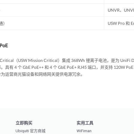
）
UNVR、UNVR
通）
USW Pro 和 E
PoE
n Critical（USW Mission Critical）集成 368Wh 锂离子电池，是为 Un
具有 4 个 GbE PoE++ 和 4 个 GbE PoE+ RJ45 端口，并支持 120W
合为运营商光猫设备和网络网关提供电源冗余。
立即购买
实用工具
Ubiquiti 官方商城
WiFiman