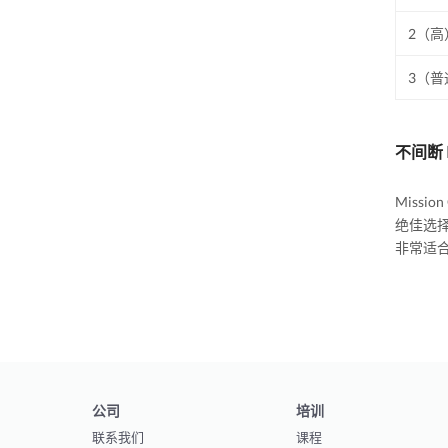
2（高
3（普
不间断 
Missio
绝佳选择。
非常适
公司
培训
联系我们
课程