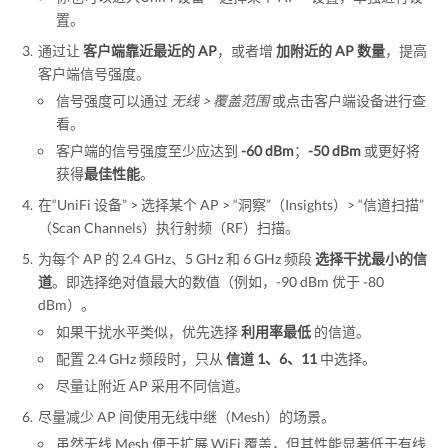
置。
通过让
客户端靠近最近的 AP
，或者增
加附近的 AP 数量
，提高
客户端信号强度。
信号强度可以通过
无线 > 覆盖范围
或点击客户端设备进行查
看。
客户端的信号强度至少应达到
-60 dBm
；
-50 dBm
或更好将
获得
最佳性能
。
在“UniFi 设备” > 选择某个 AP > “洞察”（Insights）> “信道扫描”
（Scan Channels）执行射频（RF）扫描。
为每个 AP 的 2.4 GHz、5 GHz 和 6 GHz 频段
选择干扰最小的信
道
。即选择绝对值最大的数值（例如，-90 dBm 优于 -80
dBm）。
如果干扰水平类似，优先选择
利用率最低
的信道。
配置 2.4 GHz 频段时，只从
信道 1、6、11
中选择。
尽量让附近 AP 采用不同信道。
尽量减少 AP 间使用无线中继（Mesh）的场景。
虽然无线 Mesh 便于扩展 WiFi 覆盖，但其性能显著低于有线