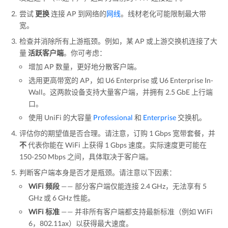
尝试
更换
连接 AP 到网络的
网线
。线材老化可能限制最大带
宽。
检查并消除所有上游瓶颈。例如，某 AP 或上游交换机连接了大
量
活跃客户端
。你可考虑：
增加 AP 数量，更好地分散客户端。
选用更高带宽的 AP，如 U6 Enterprise 或 U6 Enterprise In-
Wall。这两款设备支持大量客户端，并拥有 2.5 GbE 上行端
口。
使用 UniFi 的大容量
Professional
和
Enterprise
交换机。
评估你的期望值是否合理。请注意，订购 1 Gbps 宽带套餐，并
不
代表你能在 WiFi 上获得 1 Gbps 速度。实际速度更可能在
150-250 Mbps 之间，具体取决于客户端。
判断客户端本身是否才是瓶颈。请注意以下因素：
WiFi 频段
—— 部分客户端仅能连接 2.4 GHz，无法享有 5
GHz 或 6 GHz 性能。
WiFi 标准
—— 并非所有客户端都支持最新标准（例如 WiFi
6，802.11ax）以获得最大速度。