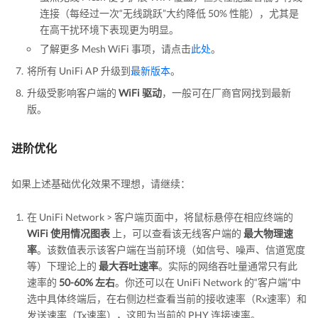
连接（每经过一次“无线跳跃”大约降低 50% 性能），尤其是
在高干扰环境下表现更为明显。
了解更多 Mesh WiFi 事项，请点击
此处
。
将所有 UniFi AP 升级到
最新版本
。
升级受影响客户端的
WiFi 驱动
，一般可在厂商官网找到最新
版。
进阶优化
如果上述基础优化效果不理想，请继续：
在 UniFi Network > 客户端页面中，将鼠标悬停在相应终端的
WiFi 使用情况图表
上，可以查看该无线客户端的
最大物理速
率
。该数值表示该客户端在当前环境（如信号、噪声、信道宽度
等）下理论上的
最大吞吐速率
。实际的网络吞吐量通常只有此
速率的
50-60% 左右
。你还可以在 UniFi Network 的“客户端”中
选中具体终端后，在右侧边栏查看当前的接收速率（Rx速率）和
发送速率（Tx速率），这即为当前的 PHY 连接速率。