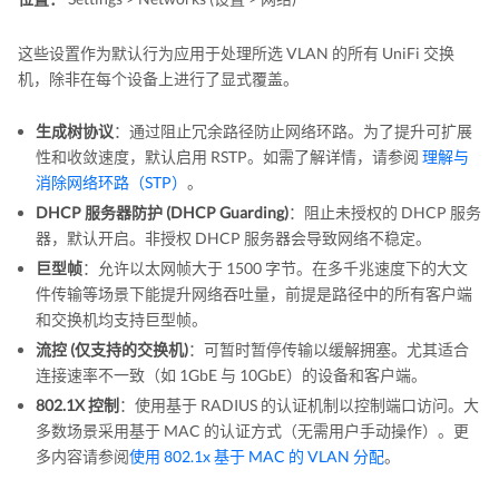
这些设置作为默认行为应用于处理所选 VLAN 的所有 UniFi 交换
机，除非在每个设备上进行了显式覆盖。
生成树协议
：通过阻止冗余路径防止网络环路。为了提升可扩展
性和收敛速度，默认启用 RSTP。如需了解详情，请参阅
理解与
消除网络环路（STP）
。
DHCP 服务器防护 (DHCP Guarding)
：阻止未授权的 DHCP 服务
器，默认开启。非授权 DHCP 服务器会导致网络不稳定。
巨型帧
：允许以太网帧大于 1500 字节。在多千兆速度下的大文
件传输等场景下能提升网络吞吐量，前提是路径中的所有客户端
和交换机均支持巨型帧。
流控 (仅支持的交换机)
：可暂时暂停传输以缓解拥塞。尤其适合
连接速率不一致（如 1GbE 与 10GbE）的设备和客户端。
802.1X 控制
：使用基于 RADIUS 的认证机制以控制端口访问。大
多数场景采用基于 MAC 的认证方式（无需用户手动操作）。更
多内容请参阅
使用 802.1x 基于 MAC 的 VLAN 分配
。