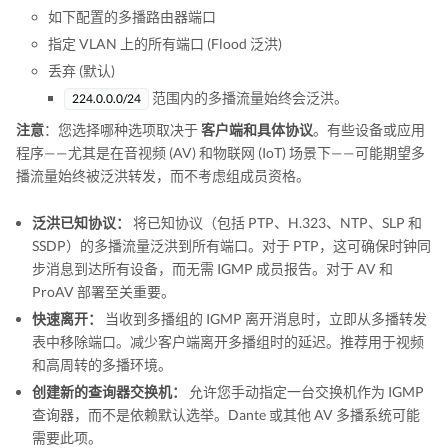
如下配置的多播路由器端口
指定 VLAN 上的所有端口 (Flood 泛洪)
丢弃 (默认)
范围内的多播流量始终会泛洪。
224.0.0.0/24
注意
：您选择哪种选项取决于
客户端和具体协议
。有些设备或应用
程序——尤其是在音视频 (AV) 和物联网 (IoT) 场景下——可能期望多
播流量始终被泛洪转发，而不考虑组成员资格。
泛洪已知协议：
将已知协议（包括 PTP、H.323、NTP、SLP 和
SSDP）的多播流量泛洪到所有端口。对于 PTP，这可确保时钟同
步消息到达所有设备，而无需 IGMP 成员报告。对于 AV 和
ProAV 部署至关重要。
快速离开：
当收到多播组的 IGMP 离开消息时，立即从多播转发
表中移除端口。减少客户端离开多播组时的延迟。推荐用于视频
和高周转的多播环境。
创建新的查询器交换机：
允许您手动指定一台交换机作为 IGMP
查询器，而不是依赖默认选举。Dante 或其他 AV 多播系统可能
需要此项。