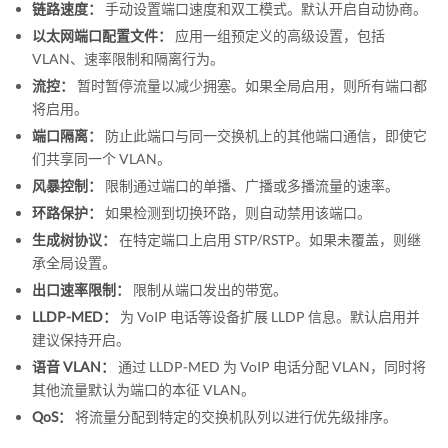
链路速度：
手动设置端口速度和双工模式。默认开启自动协商。
以太网端口配置文件：
应用一组预定义的高级设置，包括
VLAN、速率限制和隔离行为。
流控：
暂时暂停流量以减少拥塞。如果全局启用，则所有端口都
将启用。
端口隔离：
防止此端口与同一交换机上的其他端口通信，即使它
们共享同一个 VLAN。
风暴控制：
限制通过端口的单播、广播或多播流量的速率。
环路保护：
如果检测到切换环路，则自动禁用该端口。
生成树协议：
在特定端口上启用 STP/RSTP。如果未覆盖，则继
承全局设置。
出口速率限制：
限制从端口发出的带宽。
LLDP-MED：
为 VoIP 电话等设备扩展 LLDP 信息。默认启用并
建议保持开启。
语音 VLAN：
通过 LLDP-MED 为 VoIP 电话分配 VLAN，同时将
其他流量默认为端口的本征 VLAN。
QoS：
将流量分配到特定的交换机队列以进行优先级排序。