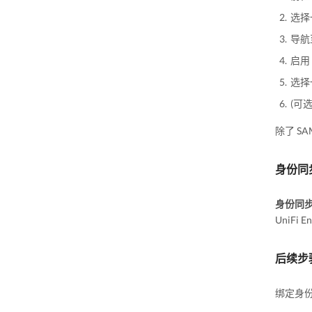
选择一
导航
启用
选择
(可选
除了 S
身份同
身份同
UniFi
后续步
绑定身