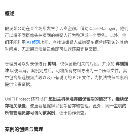
概述
假设某公司在某个场所发生了入室盗窃。借助 Case Manager，他们
可以将不同摄像头拍摄到的嫌疑人行为整理成一个案例。此外，他
们还能利用
AI 侦测
功能，查找该嫌疑人或嫌疑车辆曾经到访的其他
时间点，无需翻查海量录像即可快速还原完整案情。
管理员可以对录像进行
剪辑
，仅保留最相关的片段，并添加
详细描
述
以便理解。案例完成后，可将所有材料导出为一个压缩文件，其
中包含所选视频片段以及带有说明的 PDF 文件，为执法或保险索赔
提供宝贵证据。
UniFi Protect 还可以在
超出主机标准存储保留期的情况下，继续保
存相关录像
，使重要证据得以长期留存和管理。此外，
同一主机的
所有管理员都可访问该案例
，便于协作调查。
案例的创建与管理