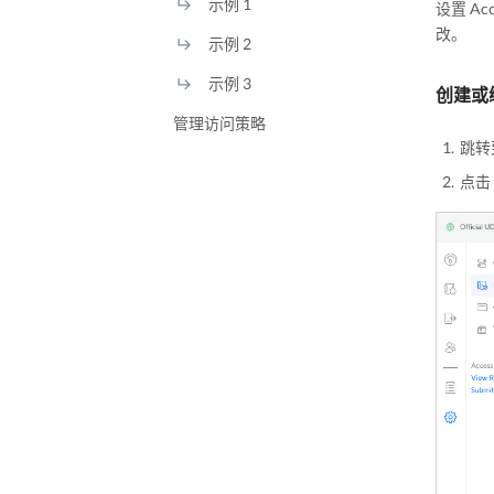
示例 1
设置 A
改。
示例 2
示例 3
创建或
管理访问策略
跳转到 
点击