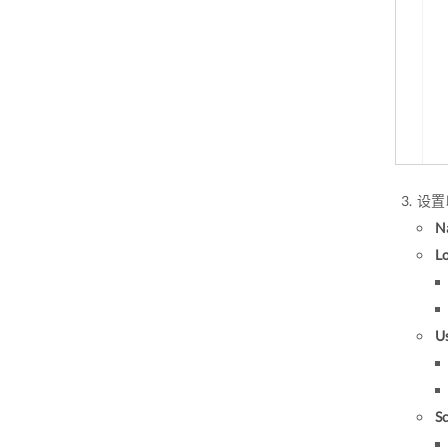
设置
N
L
U
S