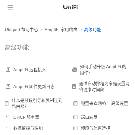
Ubiquiti 帮助中心
AmpliFi 家用路由
高级功能
高级功能
如何手动升级 AmpliFi 的
AmpliFi 远程接入
固件？
通过自动排程为家庭设置网
AmpliFi 固件更新日志
络健康时间段
什么是频段引导和强制连到
配置来宾网络： 高级设置
路由器？
DHCP 服务器
端口转发
数据监控与性能
频段与信道选择