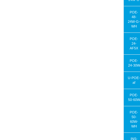
POE-
48-
24W-G-
WH
POE-
24-
AF5X
POE-
24-30W
U-POE-
af
POE-
50-60W
POE-
50-
60W-
WH
INS-