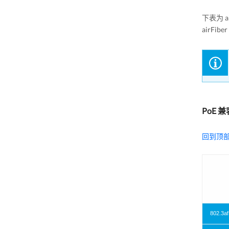
下表为 ai
airFi
PoE 
回到顶
802.3af