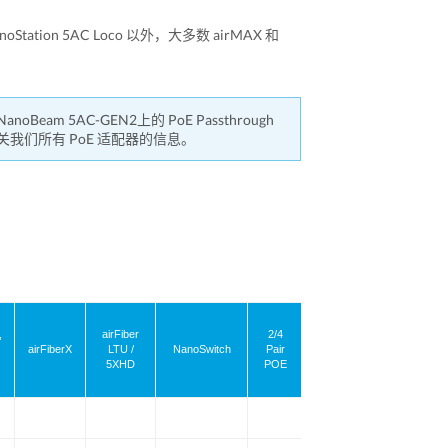
Station 5AC Loco 以外，大多数 airMAX 和
NanoBeam 5AC-GEN2上的 PoE Passthrough
我们所有 PoE 适配器的信息。
100 Mbps or
,
airFiber
2/4
airFiberX
LTU /
NanoSwitch
Pair
5XHD
POE
1 Gbps