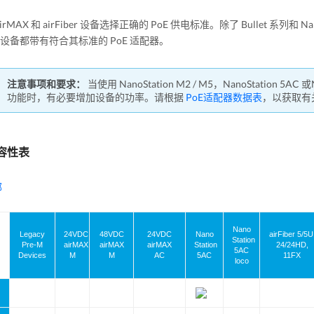
rMAX 和 airFiber 设备选择正确的 PoE 供电标准。除了 Bullet 系列和 Nano
ber 设备都带有符合其标准的 PoE 适配器。
注意事项和要求：
当使用 NanoStation M2 / M5，NanoStation 5AC 或
功能时，有必要增加设备的功率。请根据
PoE适配器数据表
，以获取有关
兼容性表
部
Nano
Legacy
24VDC
48VDC
24VDC
Nano
airFiber 5/5U
Station
Pre-M
airMAX
airMAX
airMAX
Station
24/24HD,
5AC
Devices
M
M
AC
5AC
11FX
loco