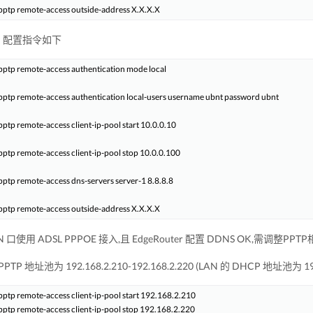
PTP 配置指令如下
 pptp remote-access authentication mode local

 pptp remote-access authentication local-users username ubnt password ubnt

pptp remote-access client-ip-pool start 10.0.0.10

pptp remote-access client-ip-pool stop 10.0.0.100

pptp remote-access dns-servers server-1 8.8.8.8

N 口使用 ADSL PPPOE 接入,且 EdgeRouter 配置 DDNS OK,需调整PP
PPTP 地址池为 192.168.2.210-192.168.2.220 (LAN 的 DHCP 地址池为 192.
pptp remote-access client-ip-pool start 192.168.2.210
