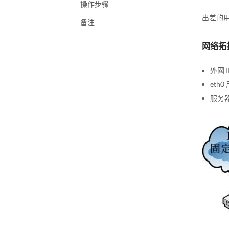
操作步骤
出差的用
备注
网络拓
外网 I
eth0
服务器的