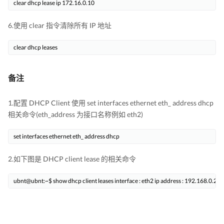
clear dhcp lease ip 172.16.0.10
6.使用 clear 指令清除所有 IP 地址
clear dhcp leases
备注
1.配置 DHCP Client 使用 set interfaces ethernet eth_ address dhcp
相关命令(eth_address 为接口名称例如 eth2)
set interfaces ethernet eth_ address dhcp
2.如下图是 DHCP client lease 的相关命令
ubnt@ubnt:~$ show dhcp client leases interface : eth2 ip address : 192.168.0.27