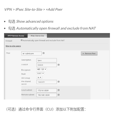
VPN > IPsec Site-to-Site > +Add Peer
勾选
Show advanced options
勾选
Automatically open firewall and exclude from NAT
（可选）通过命令行界面（CLI）添加以下附加配置：