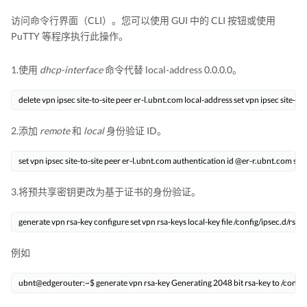
访问命令行界面（CLI）。您可以使用 GUI 中的 CLI 按钮或使用
PuTTY 等程序执行此操作。
1.使用
dhcp-interface
命令代替 local-address 0.0.0.0。
delete vpn ipsec site-to-site peer er-l.ubnt.com local-address set vpn ipsec site-t
2.添加
remote
和
local
身份验证 ID。
set vpn ipsec site-to-site peer er-l.ubnt.com authentication id @er-r.ubnt.com set
3.将预共享密钥更改为基于证书的身份验证。
generate vpn rsa-key configure set vpn rsa-keys local-key file /config/ipsec.d/rsa-
例如
ubnt@edgerouter:~$ generate vpn rsa-key Generating 2048 bit rsa-key to /config/ipsec.