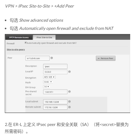
VPN > IPsec Site-to-Site > +Add Peer
勾选
Show advanced options
勾选
Automatically open firewall and exclude from NAT
2.在 ER-L 上定义 IPsec peer 和安全关联（SA）（将<secret>替换为
所需密码）。