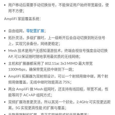
用户移动后需要手动切换信号，不能保证用户始终带宽最佳，使
用不方便；
AmpliFi 家庭覆盖系统：
自由组网，
零配置扩展
；
拓扑灵活，多级扩展时，上一级断开后会自动切换到附近信号
上，实现冗余备份，网络更稳定；
Mesh 技术是用户无感知漫游技术，终端会视信号强度自动切换
AP, 可以保证随时随地享用最优质的无线网络；
主机和扩展器都采用了 802.11ac 3x3 MIMO 最大带宽
1300Mbps，确保带宽无损中继到下一跳；
AmpliFi 拓展器为双射频设计，可以一个射频用做中继，两个射
频用做覆盖，无线中继时效能高达 75%；
两台 AmpliFi 做 Mesh 组网时，还支持有线回程，带宽不减，性
能等同于 AC+AP 组网方式；
双频扩展场景更灵活，所以其另一个好处，2.4GHz 可实现更远距
离，5G 实现更高性能 的扩展与覆盖；
无数量限制的扩展，真正实现地毯式的无死角覆盖；