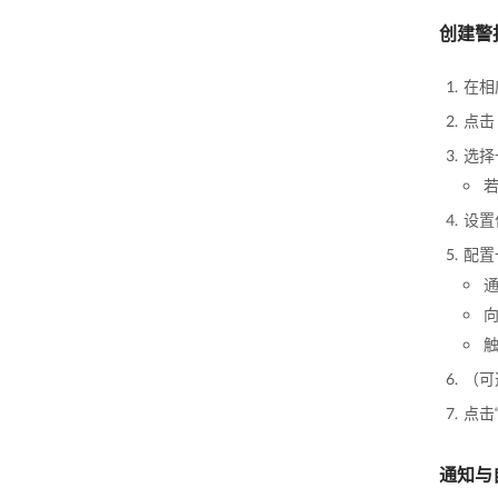
创建警
在相
点击
选择
设置
配置
向
触
（可
点击
通知与