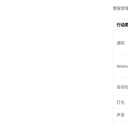
警报管
行动
通知
Webh
自动
灯光
声音