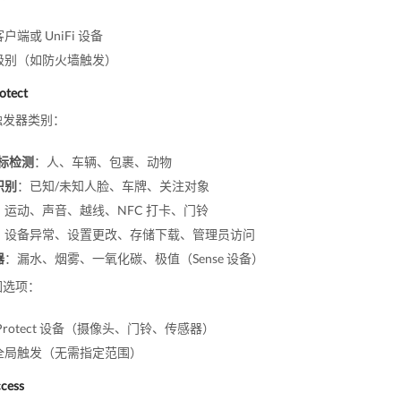
户端或 UniFi 设备
级别（如防火墙触发）
otect
触发器类别：
目标检测
：人、车辆、包裹、动物
识别
：已知/未知人脸、车牌、关注对象
：运动、声音、越线、NFC 打卡、门铃
：设备异常、设置更改、存储下载、管理员访问
器
：漏水、烟雾、一氧化碳、极值（Sense 设备）
围选项：
Protect 设备（摄像头、门铃、传感器）
全局触发（无需指定范围）
ccess