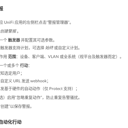
报
应 UniFi 应用的左侧栏点击“警报管理器”。
创建警报
。
一个
触发器
并配置其可选参数。
若触发器支持计划，可选择
始终
或自定义计划。
作用
范围
：设备、客户端、VLAN 或全系统（视平台及触发器而定）。
一个或多个
行动
：
通知选定用户；
自定义 URL 发送 webhook；
发基于硬件的自动动作（仅 Protect 支持）；
选）启用“忽略重复动作”，防止重复告警骚扰。
“创建”以保存警报。
自动化行动