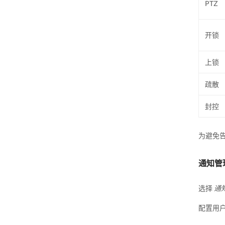
PTZ
开锁
上锁
疏散
封控
为避免
通知管
选择
通
配置用