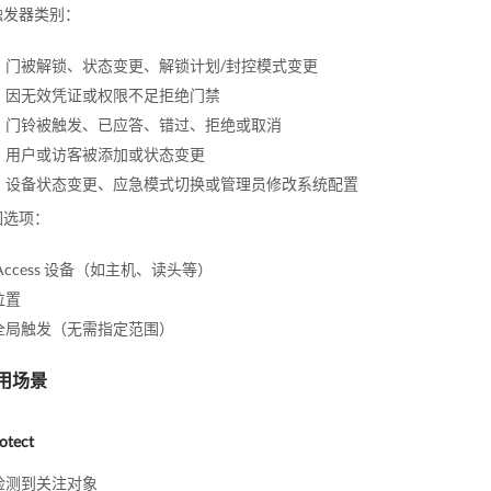
触发器类别：
：门被解锁、状态变更、解锁计划/封控模式变更
：因无效凭证或权限不足拒绝门禁
：门铃被触发、已应答、错过、拒绝或取消
：用户或访客被添加或状态变更
：设备状态变更、应急模式切换或管理员修改系统配置
围选项：
Access 设备（如主机、读头等）
位置
全局触发（无需指定范围）
用场景
otect
检测到关注对象