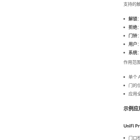
支持的
解锁
拒绝
门铃
用户
系统
作用范
单个 
门的
应用
示例应
UniFi Pr
门口