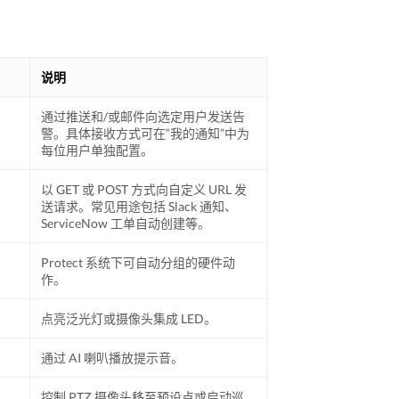
说明
通过推送和/或邮件向选定用户发送告
警。具体接收方式可在“我的通知”中为
每位用户单独配置。
以 GET 或 POST 方式向自定义 URL 发
送请求。常见用途包括 Slack 通知、
ServiceNow 工单自动创建等。
Protect 系统下可自动分组的硬件动
作。
点亮泛光灯或摄像头集成 LED。
通过 AI 喇叭播放提示音。
控制 PTZ 摄像头移至预设点或启动巡