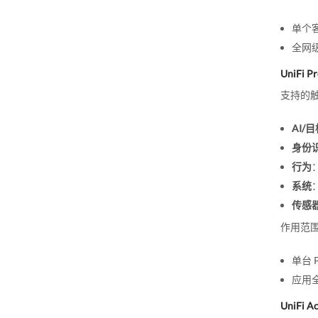
单个客
全网
UniFi Pr
支持的
AI/
身份
行为
系统
传感
作用范
单台 
应用
UniFi A