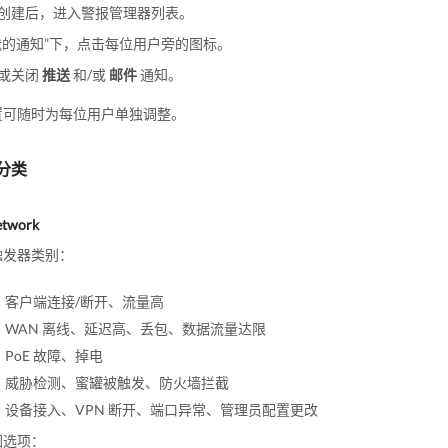
创建后，进入警报管理器列表。
我的通知”下，点击每位用户旁的图标。
或关闭
推送
和/或
邮件
通知。
置可随时为每位用户单独调整。
分类
etwork
触发器类别：
：客户端连接/断开、流量高
：WAN 离线、延迟高、丢包、数据流量达限
：PoE 故障、掉电
：威胁检测、蜜罐被触发、防火墙拦截
：设备接入、VPN 断开、端口异常、管理员配置更改
围选项：